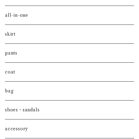
cut-and-sew
all-in-one
shirt
skirt
jacket
pants
knit
coat
vest
bag
shoes・sandals
accessory