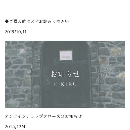
Fil et bijou
Furuhashi michiko(msilver)
◆ご購入前に必ずお読みください
2019/10/11
iki
Khadi＆Co
KELEN
KOSTKAMM
LAULHERE
オンラインショップクローズのお知らせ
McCONNELL
2025/12/4