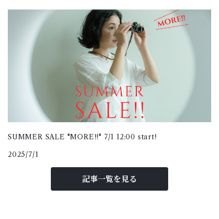
MHL.
moe matsuda
odds
pips
SUMMER SALE "MORE!!" 7/1 12:00 start!
pot and tea
2025/7/1
qiri
記事一覧を見る
raha