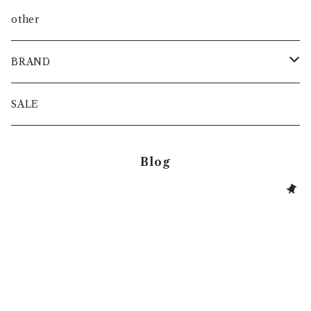
other
BRAND
Alaris
SALE
Apron.
Blog
Atelier d'antan
BRADOR
BUNON